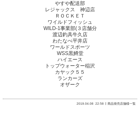
やすや配送部
レジャックス 神辺店
ＲＯＣＫＥＴ
ワイルドフィッシュ
WILD-1事業部(３店舗分
渡辺釣具牛久店
わたなべ平井店
ワールドスポーツ
WSS黒鱒堂
ハイエース
トップウォーター稲沢
カヤック５５
ランカーズ
オザーク
2019.04.08
22:58
商品発売店舗様一覧