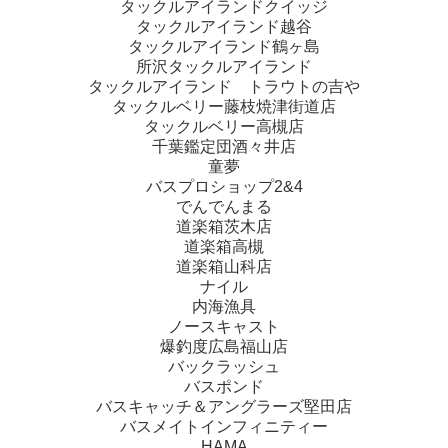
タックルアイランドクイッジ
タックルアイランド越谷
タックルアイランド鶴ヶ島
所沢タックルアイランド
タックルアイランド トラウトの吉や
タックルベリー藤枝焼津街道店
タックルベリー高槻店
千葉鑑定団酒々井店
童夢
バスプロショップ2&4
でんでんまる
道楽箱茨木店
道楽箱高槻
道楽箱山科店
ナイル
内海漁具
ノースキャスト
爆釣度広島福山店
バックラッシュ
バスポンド
バスキャッチ＆アングラーズ堅田店
バスメイトインフィニティー
HAMA