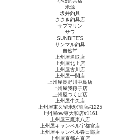
小牧釣具店
米源
坂井釣具
ささき釣具店
サブマリン
サワ
SUNBITE'S
サンマル釣具
自然堂
上州屋名取店
上州屋北上店
上州屋古川店
上州屋一関店
上州屋長野川中島店
上州屋我孫子店
上州屋つくば店
上州屋牛久店
上州屋東久留米駅前店#1225
上州屋ow東大和店#1161
上州屋三鷹東八店
上州屋キャンベル宇都宮店
上州屋キャンベル春日部店
上州屋京都右京店