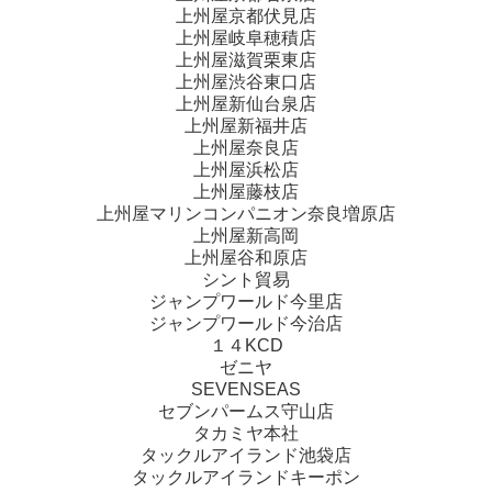
上州屋京都伏見店
上州屋岐阜穂積店
上州屋滋賀栗東店
上州屋渋谷東口店
上州屋新仙台泉店
上州屋新福井店
上州屋奈良店
上州屋浜松店
上州屋藤枝店
上州屋マリンコンパニオン奈良増原店
上州屋新高岡
上州屋谷和原店
シント貿易
ジャンプワールド今里店
ジャンプワールド今治店
１４KCD
ゼニヤ
SEVENSEAS
セブンパームス守山店
タカミヤ本社
タックルアイランド池袋店
タックルアイランドキーポン