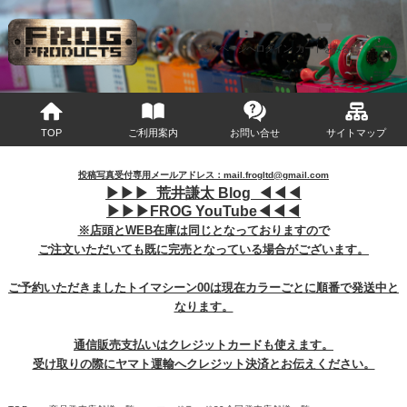
マイページへログイン
カートをみる
TOP
ご利用案内
お問い合せ
サイトマップ
投稿写真受付専用メールアドレス：mail.frogltd@gmail.com
▶︎
▶︎
▶︎
荒井謙太 Blog ◀︎
◀︎
◀︎
▶︎
▶︎
▶︎
FROG YouTube◀︎
◀︎
◀︎
※店頭とWEB在庫は同じとなっておりますので
ご注文いただいても既に完売となっている場合がございます。
ご予約いただきましたトイマシーン00は現在カラーごとに順番で発送中と
なります。
通信販売支払いはクレジットカードも使えます。
受け取りの際にヤマト運輸へクレジット決済とお伝えください。