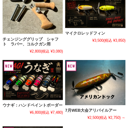
マイクロレッドフィン
チェンジンググリップ シャフ
¥3,500
(税込 ¥3,850)
ト ラバー、コルクガン用
¥2,800
(税込 ¥3,080)
ウナギ：ハンドペイントボーダー
7月WEB大会アリバイルアー
¥6,800
(税込 ¥7,480)
¥2,500
(税込 ¥2,750)
～