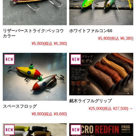
リザーバーストライク:ベッコウ
ホワイトファルコン60
カラー
¥5,800
(税込 ¥6,380)
¥5,800
(税込 ¥6,380)
銘木ライフルグリップ
スペースフロッグ
¥25,000
(税込 ¥27,500)
～
¥8,800
(税込 ¥9,680)