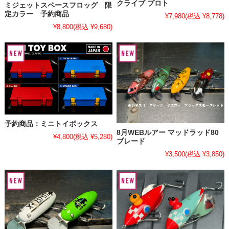
クライブ プロト
ミジェットスペースフロッグ 限
定カラー 予約商品
¥7,980
(税込 ¥8,778)
¥8,800
(税込 ¥9,680)
予約商品：ミニトイボックス
8月WEBルアー マッドラッド80
¥4,800
(税込 ¥5,280)
ブレード
¥3,500
(税込 ¥3,850)