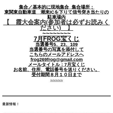
集合／基本的に現地集合 集合場所：
東関東自動車道 潮来ICを下りて信号突き当たりの
駐車場内
【 霞大会案内(参加者は必ずお読みく
ださい) 】
~~~~~~~~
7月FROG宝くじ
当選番号5、23、109
当選番号の写真を添付して
こちらのメールアドレスへ
frog269frog@gmail.com
メールタイトル：7月宝くじ
お名前、住所、電話番号を送りください。
受付期間８月１０日まで
〜〜〜〜〜
最新情報！