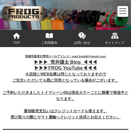
マイページへログイン
カートをみる
TOP
ご利用案内
お問い合せ
サイトマップ
投稿写真受付専用メールアドレス：mail.frogltd@gmail.com
▶︎
▶︎
▶︎
荒井謙太 Blog ◀︎
◀︎
◀︎
▶︎
▶︎
▶︎
FROG YouTube◀︎
◀︎
◀︎
※店頭とWEB在庫は同じとなっておりますので
ご注文いただいても既に完売となっている場合がございます。
ご予約いただきましたトイマシーン00は現在カラーごとに順番で発送中と
なります。
通信販売支払いはクレジットカードも使えます。
受け取りの際にヤマト運輸へクレジット決済とお伝えください。