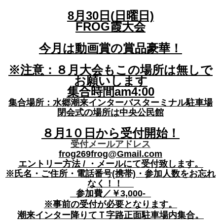
8月30日(日曜日)
FROG霞大会
今月は動画賞の賞品豪華！
※注意：８月大会もこの場所は無しで
お願いします
集合時間am4:00
集合場所：水郷潮来インターバスターミナル駐車場
閉会式の場所は中央公民館
８月1０日から受付開始！
受付メールアドレス
frog269frog@Gmail.com
エントリー方法 / ・メールにて受付致します。
※氏名・ご住所・電話番号(携帯)・参加人数をお忘れ
なく！！
参加費／￥3,000-
※事前の受付が必要となります。
潮来インター降りてＴ字路正面駐車場内集合。