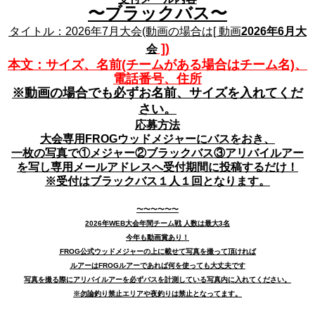
〜ブラックバス〜
タイトル：2026年7月大会(動画の場合は[ 動画
2026年6月大
])
会
本文：サイズ、名前(チームがある場合はチーム名)、
電話番号、住所
※動画の場合でも必ずお名前、サイズを入れてくだ
さい。
応募方法
大会専用FROGウッドメジャーにバスをおき、
一枚の写真で①メジャー②ブラックバス③アリバイルアー
を写し専用メールアドレスへ受付期間に投稿するだけ！
※受付はブラックバス１人１回となります。
〜〜〜〜〜〜
2026年WEB大会年間チーム戦 人数は最大3名
今年も動画賞あり！
FROG公式ウッドメジャーの上に載せて写真を撮って頂ければ
ルアーはFROGルアーであれば何を使っても大丈夫です
写真を撮る際にアリバイルアーを必ずバスを計測している写真内に入れてください。
※勿論釣り禁止エリアや夜釣りは禁止となってます。