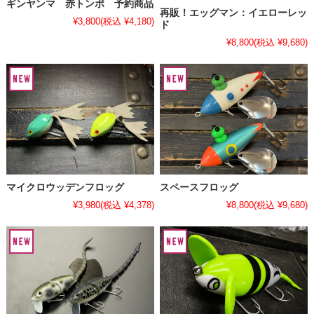
ギンヤンマ 赤トンボ 予約商品
再販！エッグマン：イエローレッ
¥3,800
(税込 ¥4,180)
ド
¥8,800
(税込 ¥9,680)
マイクロウッデンフロッグ
スペースフロッグ
¥3,980
(税込 ¥4,378)
¥8,800
(税込 ¥9,680)