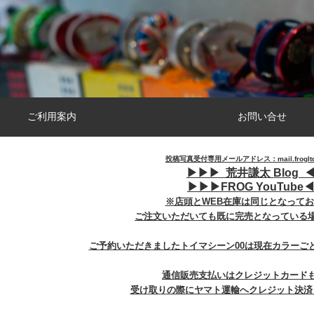
ご利用案内
お問い合せ
投稿写真受付専用メールアドレス：mail.frogltd@
▶︎
▶︎
▶︎
荒井謙太 Blog ◀
▶︎
▶︎
▶︎
FROG YouTube◀
※店頭とWEB在庫は同じとなって
ご注文いただいても既に完売となっている
ご予約いただきましたトイマシーン00は現在カラーご
通信販売支払いはクレジットカード
受け取りの際にヤマト運輸へクレジット決済