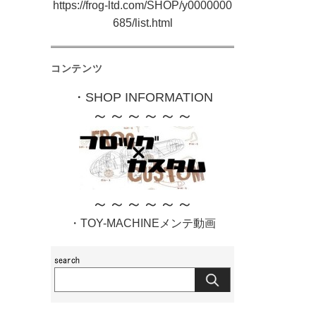
https://frog-ltd.com/SHOP/y0000000
685/list.html
コンテンツ
・SHOP INFORMATION
～～～～～～
～～～～～～
・TOY-MACHINEメンテ動画