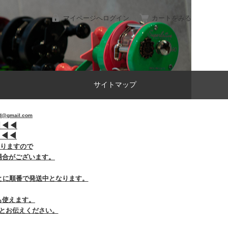
マイページへログイン
カートをみる
サイトマップ
gmail.com
︎
◀︎
◀︎
︎
◀︎
◀︎
おりますので
場合がございます。
とに順番で発送中となります。
も使えます。
とお伝えください。