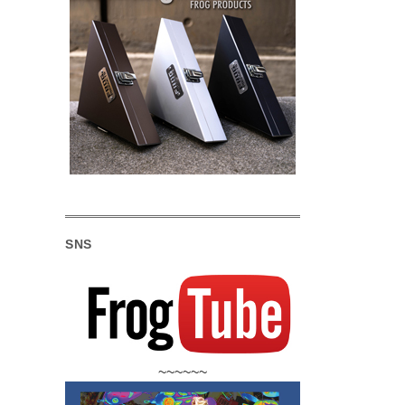
SNS
~~~~~~