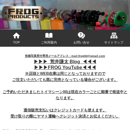
マイページへログイン
カートをみる
TOP
ご利用案内
お問い合せ
サイトマップ
投稿写真受付専用メールアドレス：mail.frogltd@gmail.com
▶︎
▶︎
▶︎
荒井謙太 Blog ◀︎
◀︎
◀︎
▶︎
▶︎
▶︎
FROG YouTube◀︎
◀︎
◀︎
※店頭とWEB在庫は同じとなっておりますので
ご注文いただいても既に完売となっている場合がございます。
ご予約いただきましたトイマシーン00は現在カラーごとに順番で発送中と
なります。
通信販売支払いはクレジットカードも使えます。
受け取りの際にヤマト運輸へクレジット決済とお伝えください。