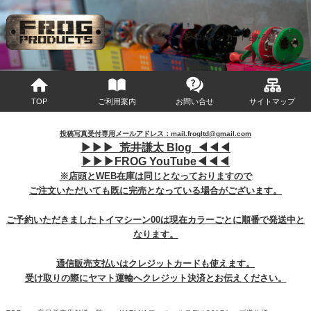
マイページへログイン
カートをみる
TOP
ご利用案内
お問い合せ
サイトマップ
投稿写真受付専用メールアドレス：mail.frogltd@gmail.com
▶︎
▶︎
▶︎
荒井謙太 Blog ◀︎
◀︎
◀︎
▶︎
▶︎
▶︎
FROG YouTube◀︎
◀︎
◀︎
※店頭とWEB在庫は同じとなっておりますので
ご注文いただいても既に完売となっている場合がございます。
ご予約いただきましたトイマシーン00は現在カラーごとに順番で発送中と
なります。
通信販売支払いはクレジットカードも使えます。
受け取りの際にヤマト運輸へクレジット決済とお伝えください。