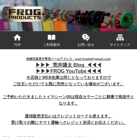
マイページへログイン
カートをみる
TOP
ご利用案内
お問い合せ
サイトマップ
投稿写真受付専用メールアドレス：mail.frogltd@gmail.com
▶︎
▶︎
▶︎
荒井謙太 Blog ◀︎
◀︎
◀︎
▶︎
▶︎
▶︎
FROG YouTube◀︎
◀︎
◀︎
※店頭とWEB在庫は同じとなっておりますので
ご注文いただいても既に完売となっている場合がございます。
ご予約いただきましたトイマシーン00は現在カラーごとに順番で発送中と
なります。
通信販売支払いはクレジットカードも使えます。
受け取りの際にヤマト運輸へクレジット決済とお伝えください。