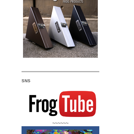
SNS
~~~~~~