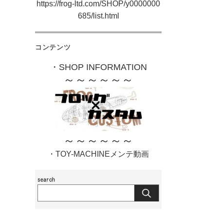
https://frog-ltd.com/SHOP/y0000000
685/list.html
コンテンツ
・SHOP INFORMATION
～～～～～～
～～～～～～
・TOY-MACHINEメンテ動画