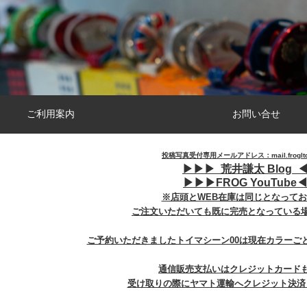
ご利用案内
お問い合せ
投稿写真受付専用メールアドレス：mail.frogltd@
▶︎
▶︎
▶︎
荒井謙太 Blog ◀
▶︎
▶︎
▶︎
FROG YouTube◀
※店頭とWEB在庫は同じとなって
ご注文いただいても既に完売となっている
ご予約いただきましたトイマシーン00は現在カラーご
通信販売支払いはクレジットカード
受け取りの際にヤマト運輸へクレジット決済