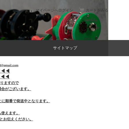
マイページへログイン
カートをみる
サイトマップ
gmail.com
︎
◀︎
◀︎
︎
◀︎
◀︎
おりますので
場合がございます。
とに順番で発送中となります。
も使えます。
とお伝えください。