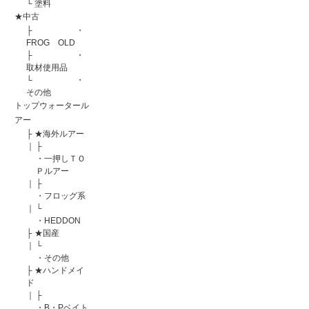
└
塗料
★中古
├
・
FROG OLD
├
・
取材使用品
└
・
その他
トップウォータール
アー
├
★海外ルアー
｜
├
・一押しＴＯ
Ｐルアー
｜
├
・フロッグ系
｜
└
・HEDDON
├
★国産
｜
└
・その他
├
★ハンドメイ
ド
｜
├
・B・Pベイト