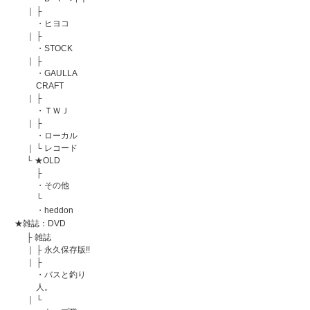
｜
├
・ヒヨコ
｜
├
・STOCK
｜
├
・GAULLA
CRAFT
｜
├
・ＴＷＪ
｜
├
・ローカル
｜
└
レコード
└
★OLD
├
・その他
└
・heddon
★雑誌：DVD
├
雑誌
｜
├
永久保存版!!
｜
├
・バスと釣り
人。
｜
└