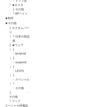
・トップ堂
└
★ＤＶＤ
├
その他
└
BPベイト
★制作
★その他
├
カスタムパー
ツ
｜
└
日本の部品
屋
├
★ウェア
｜
├
・M×M×M
｜
├
・suspend
｜
├
・LEVI'S
｜
├
・スペシャル
｜
└
・その他
├
・
その他
└
フック
スペシャル特価品