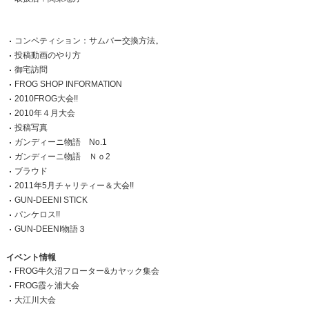
コンペティション：サムバー交換方法。
投稿動画のやり方
御宅訪問
FROG SHOP INFORMATION
2010FROG大会!!
2010年４月大会
投稿写真
ガンディーニ物語 No.1
ガンディーニ物語 Ｎｏ2
ブラウド
2011年5月チャリティー＆大会!!
GUN-DEENI STICK
パンケロス!!
GUN-DEENI物語３
イベント情報
FROG牛久沼フローター&カヤック集会
FROG霞ヶ浦大会
大江川大会