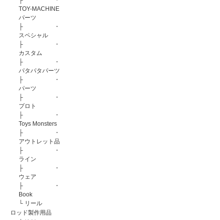
├
・
TOY-MACHINE
パーツ
├
・
スペシャル
├
・
カスタム
├
・
パタパタパーツ
├
・
パーツ
├
・
プロト
├
・
Toys Monsters
├
・
アウトレット品
├
・
ライン
├
・
ウェア
├
・
Book
└
リール
ロッド製作用品