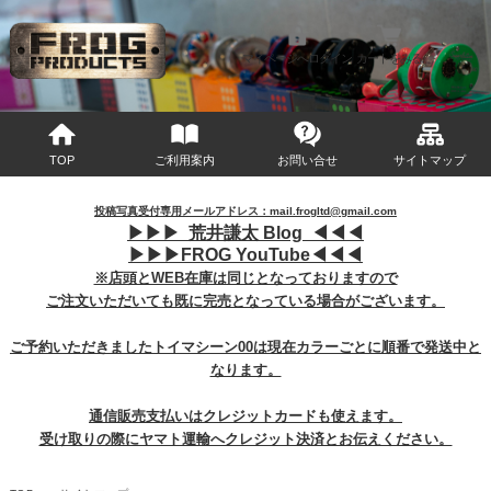
マイページへログイン
カートをみる
TOP
ご利用案内
お問い合せ
サイトマップ
投稿写真受付専用メールアドレス：mail.frogltd@gmail.com
▶︎
▶︎
▶︎
荒井謙太 Blog ◀︎
◀︎
◀︎
▶︎
▶︎
▶︎
FROG YouTube◀︎
◀︎
◀︎
※店頭とWEB在庫は同じとなっておりますので
ご注文いただいても既に完売となっている場合がございます。
ご予約いただきましたトイマシーン00は現在カラーごとに順番で発送中と
なります。
通信販売支払いはクレジットカードも使えます。
受け取りの際にヤマト運輸へクレジット決済とお伝えください。