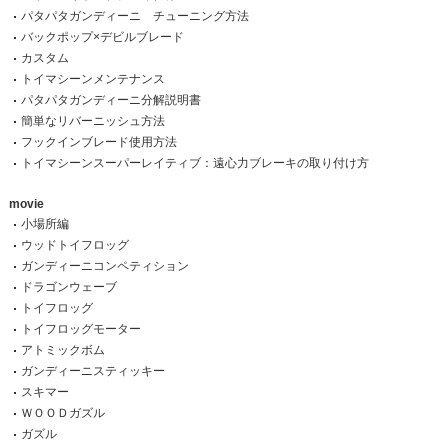
パタパタガンディーニ チューニング方法
バックポップ×デビルブレード
カスタム
トイマシーンメンテナンス
パタパタガンディーニ分解説明書
簡単なリバーニッシュ方法
フックインブレード使用方法
トイマシーンスーパーレイティブ：遠心力ブレーキの取り付け方
movie
小場所編
ウッドトイフロッグ
ガンディーニコンペティション
ドラゴンウェーブ
トイフロッグ
トイフロッグモーター
アトミックボム
ガンディーニスティッキー
スキマー
ＷＯＯＤガズル
ガズル