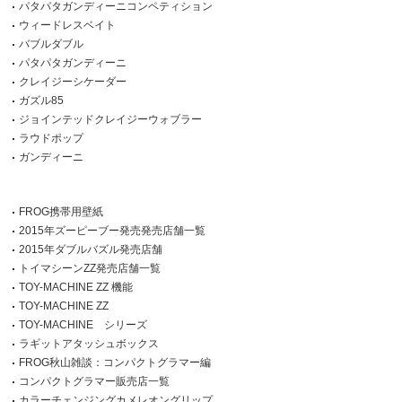
パタパタガンディーニコンペティション
ウィードレスベイト
バブルダブル
パタパタガンディーニ
クレイジーシケーダー
ガズル85
ジョインテッドクレイジーウォブラー
ラウドポップ
ガンディーニ
FROG携帯用壁紙
2015年ズーピーブー発売発売店舗一覧
2015年ダブルバズル発売店舗
トイマシーンZZ発売店舗一覧
TOY-MACHINE ZZ 機能
TOY-MACHINE ZZ
TOY-MACHINE シリーズ
ラギットアタッシュボックス
FROG秋山雑談：コンパクトグラマー編
コンパクトグラマー販売店一覧
カラーチェンジングカメレオングリップ