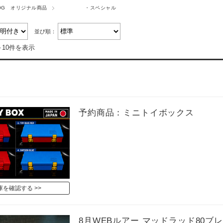
OG オリジナル商品
・スペシャル
並び順：
～10件を表示
予約商品：ミニトイボックス
庫を確認する
8月WEBルアー マッドラッド80ブ