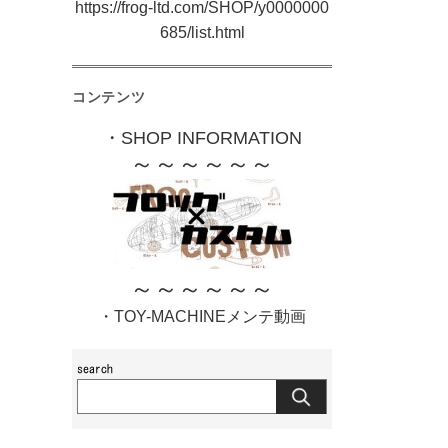
https://frog-ltd.com/SHOP/y0000000
685/list.html
コンテンツ
・SHOP INFORMATION
～～～～～～
～～～～～～
・TOY-MACHINEメンテ動画