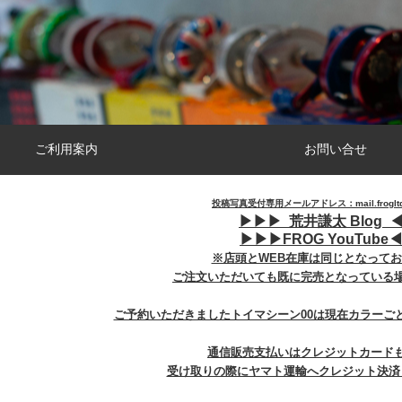
ご利用案内
お問い合せ
投稿写真受付専用メールアドレス：mail.frogltd@
▶︎
▶︎
▶︎
荒井謙太 Blog ◀
▶︎
▶︎
▶︎
FROG YouTube◀
※店頭とWEB在庫は同じとなって
ご注文いただいても既に完売となっている
ご予約いただきましたトイマシーン00は現在カラーご
通信販売支払いはクレジットカード
受け取りの際にヤマト運輸へクレジット決済