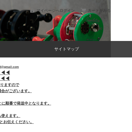
マイページへログイン
カートをみる
サイトマップ
gmail.com
︎
◀︎
◀︎
︎
◀︎
◀︎
おりますので
場合がございます。
とに順番で発送中となります。
も使えます。
とお伝えください。