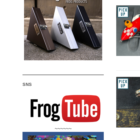
SNS
~~~~~~