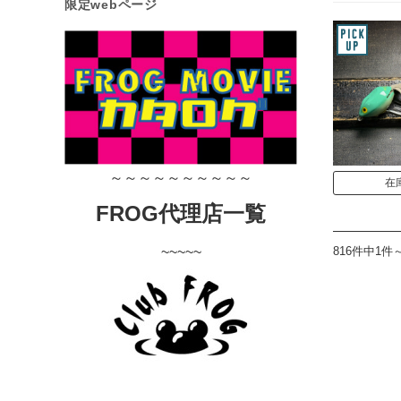
限定webページ
～～～～～～～～～～
在
FROG代理店一覧
816件中1件
~~~~~