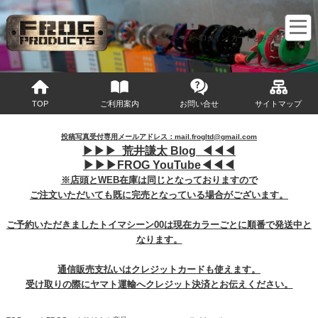
マイページへログイン
カートをみる
TOP
ご利用案内
お問い合せ
サイトマップ
投稿写真受付専用メールアドレス：mail.frogltd@gmail.com
▶︎
▶︎
▶︎
荒井謙太 Blog ◀︎
◀︎
◀︎
▶︎
▶︎
▶︎
FROG YouTube◀︎
◀︎
◀︎
※店頭とWEB在庫は同じとなっておりますので
ご注文いただいても既に完売となっている場合がございます。
ご予約いただきましたトイマシーン00は現在カラーごとに順番で発送中と
なります。
通信販売支払いはクレジットカードも使えます。
受け取りの際にヤマト運輸へクレジット決済とお伝えください。